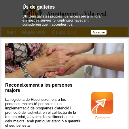
Ús de galletes
Utilitzem galletes pròpies i de tercers per a millorar
els nostres serveis. Si continueu navegant,
considerem que n’accepteu l’ús.
Inici
Mapa web
Castellano
Acceptar
Reconeixement a les persones
majors
La regidoria de Reconeixement a les
persones majors té per objectiu la
implementació de programes d'atenció i
promoció de l'activitat en el col·lectiu de la
tercera edat, afavorint l'envelliment actiu
Contacte
dels majors, amb particular atenció a garantir
el seu benestar.