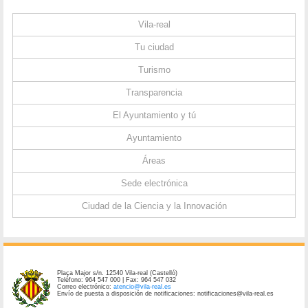
Vila-real
Tu ciudad
Turismo
Transparencia
El Ayuntamiento y tú
Ayuntamiento
Áreas
Sede electrónica
Ciudad de la Ciencia y la Innovación
Plaça Major s/n. 12540 Vila-real (Castelló)
Teléfono: 964 547 000 | Fax: 964 547 032
Correo electrónico:
atencio@vila-real.es
Envío de puesta a disposición de notificaciones: notificaciones@vila-real.es