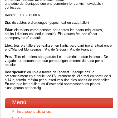
una sèrie de tècniques que ens permeten fer canvis individuals i
col·lectius.
Horari
: 10.30 - 13.00 h
Dia
: dissabtes o diumenges (especificat en cada taller)
Edat
: els tallers estan pensats per a totes les edats (xiquets/es,
adults i distints col·lectius locals). Els xiquets /es han d'anar
acompanyats d'un adult.
Lloc
: tots els tallers es realitzen en l'antic parc caní (solar situat entre
el C/Manuel Montesinos, l'Av. de Grècia i l'Av. de França)
Preu
: Tots els tallers són gratuïts i els materials estan inclosos. De
vegades us demanarem que porteu algun element de casa per a
reciclar.
Inscripcions
: en línia a través de l'apartat "Inscripcions" o
presencialment en el taulell de l'Ajuntament de Vila-real en horari de 9
a 14 h, termini màxim per a inscriure's dos dies abans de cada taller.
En cas que les sol·licituds d'inscripció sobrepassen les places
s'assignaran per sorteig.
Menú
Inscripcions als tallers