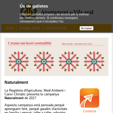
Ús de galletes
Utilitzem galletes pròpies i de tercers per a millorar
els nostres serveis. Si continueu navegant,
considerem que n’accepteu l’ús.
Inici
Mapa web
Castellano
Acceptar
Naturalment
La Regidoria d'Agricultura, Medi Ambient i
Canvi Climàtic presenta la campanya
Naturalment
de 2017
Aquesta campanya està pensada perquè
aprenguem fent, perquè gaudim d'activitats
Contacte
en família i perquè, taller a taller, adquirim