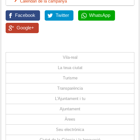
Calendari de la campanya
Facebook
Twitter
WhatsApp
Google+
Vila-real
La teua ciutat
Turisme
Transparència
L'Ajuntament i tu
Ajuntament
Àrees
Seu electrònica
Ciutat de la Ciència i la Innovació