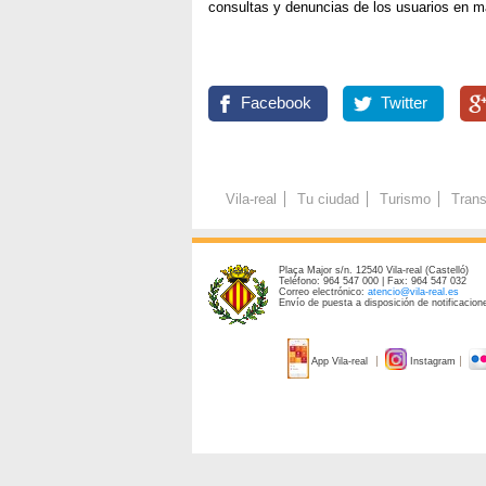
consultas y denuncias de los usuarios en 
Facebook
Twitter
Vila-real
Tu ciudad
Turismo
Trans
Plaça Major s/n. 12540 Vila-real (Castelló)
Teléfono: 964 547 000 | Fax: 964 547 032
Correo electrónico:
atencio@vila-real.es
Envío de puesta a disposición de notificacione
App Vila-real
Instagram