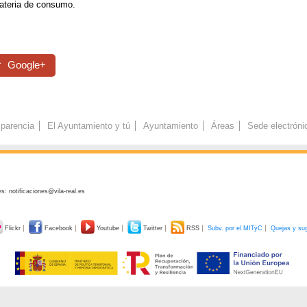
materia de consumo.
Google+
parencia
El Ayuntamiento y tú
Ayuntamiento
Áreas
Sede electróni
s: notificaciones@vila-real.es
Flickr
Facebook
Youtube
Twitter
RSS
Subv. por el MITyC
Quejas y su