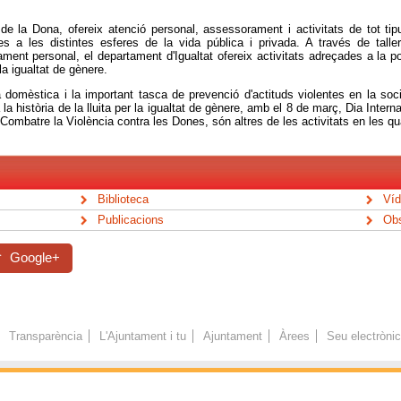
 de la Dona, ofereix atenció personal, assessorament i activitats de tot t
es a les distintes esferes de la vida pública i privada. A través de talle
ment personal, el departament d'Igualtat ofereix activitats adreçades a la p
la igualtat de gènere.
 domèstica i la important tasca de prevenció d'actituds violentes en la soci
història de la lluita per la igualtat de gènere, amb el 8 de març, Dia Intern
 Combatre la Violència contra les Dones, són altres de les activitats en les qu
Biblioteca
Víd
Publicacions
Obs
hom
Google+
Transparència
L'Ajuntament i tu
Ajuntament
Àrees
Seu electròni