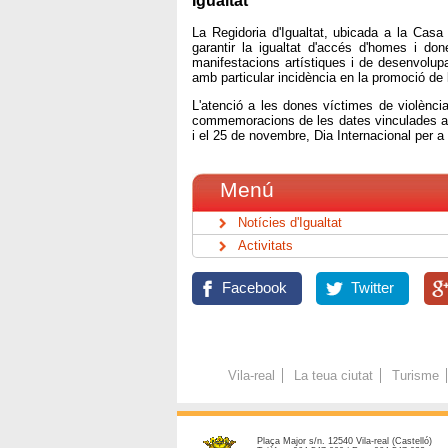
Igualtat
La Regidoria d'Igualtat, ubicada a la Casa
garantir la igualtat d'accés d'homes i don
manifestacions artístiques i de desenvolupa
amb particular incidència en la promoció de 
L'atenció a les dones víctimes de violència
commemoracions de les dates vinculades a la 
i el 25 de novembre, Dia Internacional per a
Menú
Notícies d'Igualtat
Activitats
Facebook
Twitter
Vila-real
La teua ciutat
Turisme
Plaça Major s/n. 12540 Vila-real (Castelló)