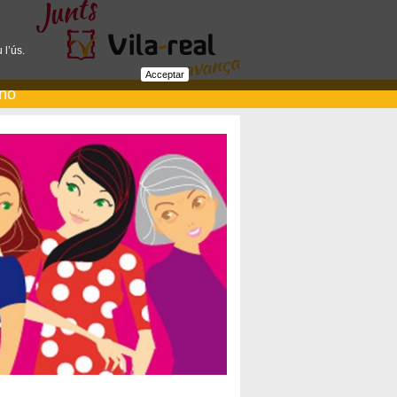
 l’ús.
Acceptar
ano