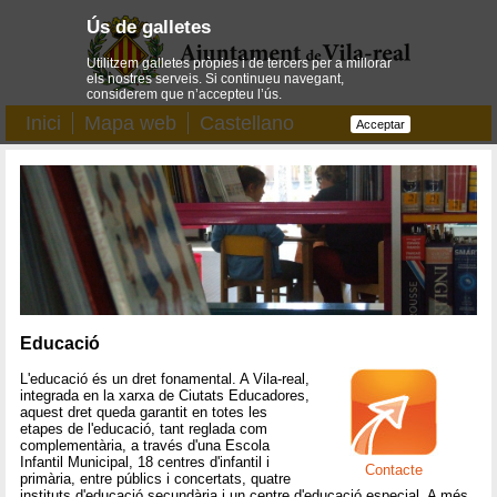
Ús de galletes
Utilitzem galletes pròpies i de tercers per a millorar
els nostres serveis. Si continueu navegant,
considerem que n’accepteu l’ús.
Inici
Mapa web
Castellano
Acceptar
Educació
L'educació és un dret fonamental. A Vila-real,
integrada en la xarxa de Ciutats Educadores,
aquest dret queda garantit en totes les
etapes de l'educació, tant reglada com
complementària, a través d'una Escola
Infantil Municipal, 18 centres d'infantil i
Contacte
primària, entre públics i concertats, quatre
instituts d'educació secundària i un centre d'educació especial. A més,