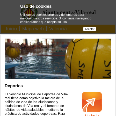
Uso de cookies
Utilizamos cookies propias y de terceros para
mejorar nuestros servicios. Si continúa navegando,
consideramos que acepta su uso.
Inicio
Mapa web
Valencià
Aceptar
Deportes
El Servicio Municipal de Deportes de Vila-
real tiene como objetivo la mejora de la
calidad de vida de los ciudadanos y
ciudadanas de Vila-real y el fomento de
hábitos de vida saludables mediante la
práctica de actividades deportivas. Para
Contacto