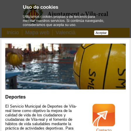
Uso de cookies
Utilizamos cookies propias y de terceros para
mejorar nuestros servicios. Si continúa navegando,
consideramos que acepta su uso.
Inicio
Mapa web
Valencià
Aceptar
Deportes
El Servicio Municipal de Deportes de Vila-
real tiene como objetivo la mejora de la
calidad de vida de los ciudadanos y
ciudadanas de Vila-real y el fomento de
hábitos de vida saludables mediante la
práctica de actividades deportivas. Para
Contacto