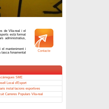
s de Vila-real i el
Esports està format
ars administratius,
 i el manteniment i
Contacte
la tasca fonamental
scàrregues SME
sell Local d'Esport
aris instal·lacions esportives
cuit Carreres Populars Vila-real