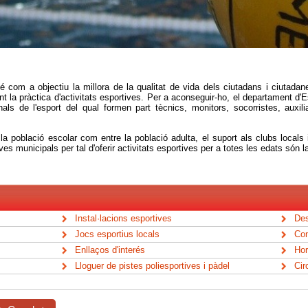
é com a objectiu la millora de la qualitat de vida dels ciutadans i ciutadane
t la pràctica d'activitats esportives. Per a aconseguir-ho, el departament d'
nals de l'esport del qual formen part tècnics, monitors, socorristes, auxili
 la població escolar com entre la població adulta, el suport als clubs locals
ives municipals per tal d'oferir activitats esportives per a totes les edats són 
Instal·lacions esportives
De
Jocs esportius locals
Con
Enllaços d'interés
Hor
Lloguer de pistes poliesportives i pàdel
Cir