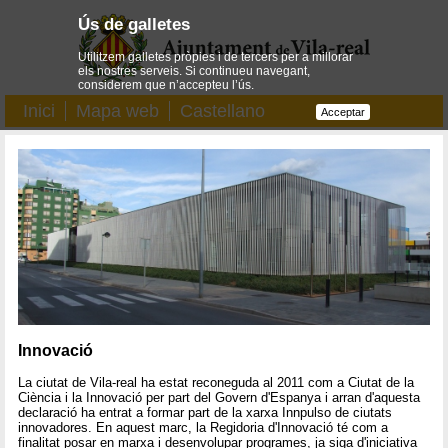
Ús de galletes
Utilitzem galletes pròpies i de tercers per a millorar
els nostres serveis. Si continueu navegant,
considerem que n’accepteu l’ús.
Inici
Mapa web
Castellano
Acceptar
Innovació
La ciutat de Vila-real ha estat reconeguda al 2011 com a Ciutat de la
Ciència i la Innovació per part del Govern d'Espanya i arran d'aquesta
declaració ha entrat a formar part de la xarxa Innpulso de ciutats
innovadores. En aquest marc, la Regidoria d'Innovació té com a
finalitat posar en marxa i desenvolupar programes, ja siga d'iniciativa