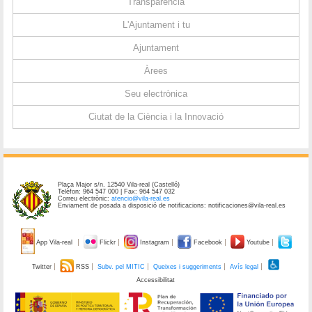
Transparència
L'Ajuntament i tu
Ajuntament
Àrees
Seu electrònica
Ciutat de la Ciència i la Innovació
Plaça Major s/n. 12540 Vila-real (Castelló)
Telèfon: 964 547 000 | Fax: 964 547 032
Correu electrònic:
atencio@vila-real.es
Enviament de posada a disposició de notificacions: notificaciones@vila-real.es
App Vila-real
Flickr
Instagram
Facebook
Youtube
Twitter
RSS
Subv. pel MITIC
Queixes i suggeriments
Avís legal
Accessibilitat