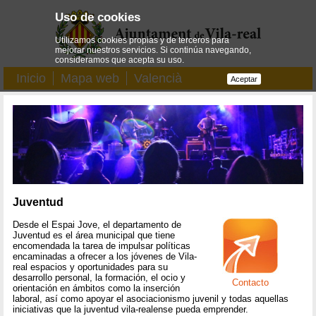
Uso de cookies
Utilizamos cookies propias y de terceros para
mejorar nuestros servicios. Si continúa navegando,
consideramos que acepta su uso.
Inicio
Mapa web
Valencià
Aceptar
Juventud
Desde el Espai Jove, el departamento de
Juventud es el área municipal que tiene
encomendada la tarea de impulsar políticas
encaminadas a ofrecer a los jóvenes de Vila-
real espacios y oportunidades para su
desarrollo personal, la formación, el ocio y
Contacto
orientación en ámbitos como la inserción
laboral, así como apoyar el asociacionismo juvenil y todas aquellas
iniciativas que la juventud vila-realense pueda emprender.