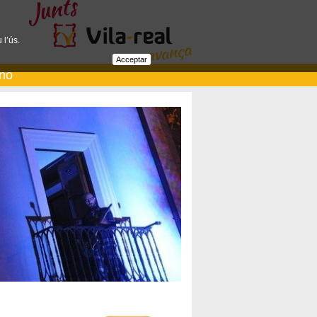
 l’ús.
Acceptar
ano