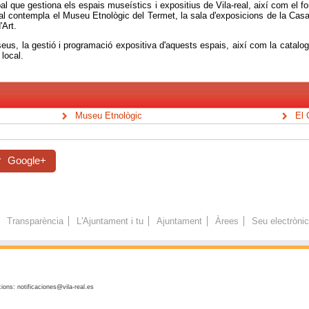
l que gestiona els espais museístics i expositius de Vila-real, així com el f
pal contempla el Museu Etnològic del Termet, la sala d'exposicions de la Casa
'Art.
us, la gestió i programació expositiva d'aquests espais, així com la catalog
 local.
Museu Etnològic
El 
Google+
Transparència
L'Ajuntament i tu
Ajuntament
Àrees
Seu electròni
ions: notificaciones@vila-real.es