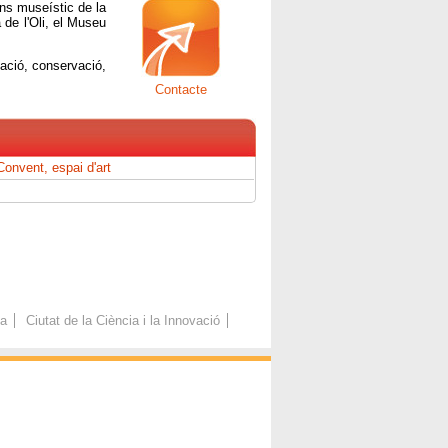
ons museístic de la
 de l'Oli, el Museu
ació, conservació,
Contacte
Convent, espai d'art
ca
Ciutat de la Ciència i la Innovació