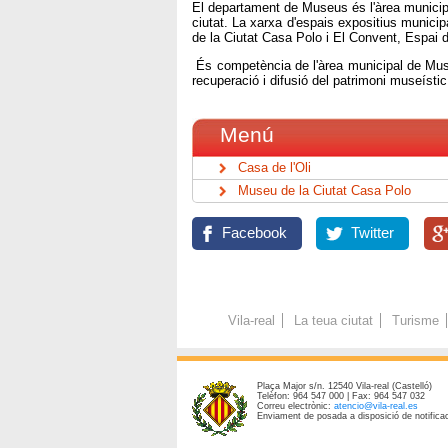
El departament de Museus és l'àrea municipa
ciutat. La xarxa d'espais expositius munici
de la Ciutat Casa Polo i El Convent, Espai d
És competència de l'àrea municipal de Muse
recuperació i difusió del patrimoni museístic
Menú
Casa de l'Oli
Museu de la Ciutat Casa Polo
Facebook
Twitter
Vila-real
La teua ciutat
Turisme
Plaça Major s/n. 12540 Vila-real (Castelló)
Telèfon: 964 547 000 | Fax: 964 547 032
Correu electrònic:
atencio@vila-real.es
Enviament de posada a disposició de notificac