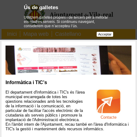
Ús de galletes
Utilitzem galletes pròpies i de tercers per a millorar
els nostres serveis. Si continueu navegant,
considerem que n’accepteu l’ús.
Inici
Mapa web
Castellano
Acceptar
Informàtica i TIC's
El departament d'Informàtica i TIC's és l'àrea
municipal encarregada de totes les
qüestions relacionades amb les tecnologies
de la informació i la comunicació, en
particular de facilitar l'accés electrònic de la
ciutadania als serveis públics i promoure la
Contacte
implantació de l'Administració electrònica.
En l'àmbit intern de l'Ajuntament, recau també en l'àrea d'Informàtica i
TIC's la gestió i manteniment dels recursos informàtics.