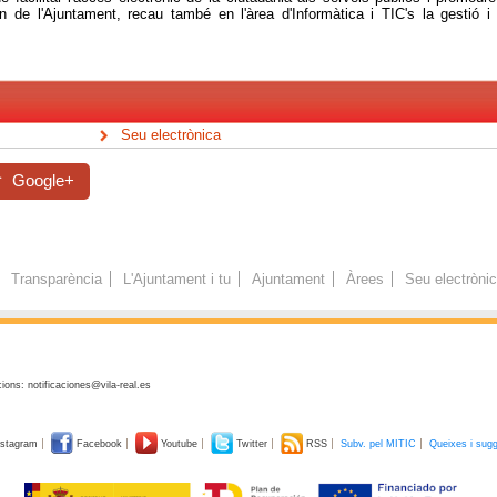
tern de l'Ajuntament, recau també en l'àrea d'Informàtica i TIC's la gestió 
Seu electrònica
Google+
Transparència
L'Ajuntament i tu
Ajuntament
Àrees
Seu electròni
ions: notificaciones@vila-real.es
stagram
Facebook
Youtube
Twitter
RSS
Subv. pel MITIC
Queixes i sug