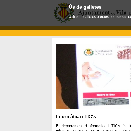
Ús de galletes
Utilitzem galletes pròpies i de tercers 
Informàtica i TIC's
El departament d'Informàtica i TIC's és l
informació i la comunicació, en particular d