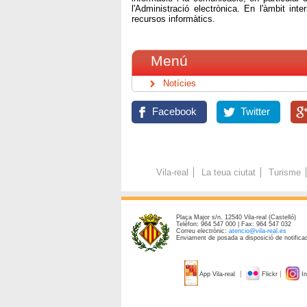
l'Administració electrònica. En l'àmbit in
recursos informàtics.
Menú
Notícies
Facebook
Twitter
Vila-real
La teua ciutat
Turisme
Plaça Major s/n. 12540 Vila-real (Castelló)
Telèfon: 964 547 000 | Fax: 964 547 032
Correu electrònic:
atencio@vila-real.es
Enviament de posada a disposició de notificac
App Vila-real
Flickr
In