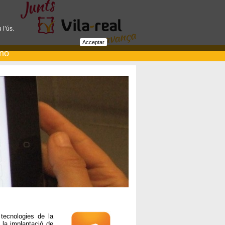
 l’ús.
Acceptar
ano
 tecnologies de la
e la implantació de