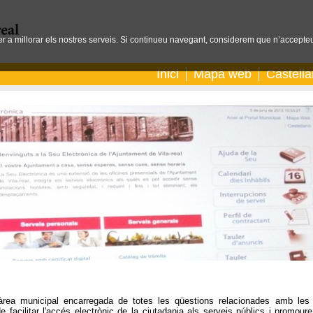
per a millorar els nostres serveis. Si continueu navegant, considerem que n’accepteu
Inici
Mapa web
Castell
'àrea municipal encarregada de totes les qüestions relacionades amb les
e facilitar l'accés electrònic de la ciutadania als serveis públics i promour