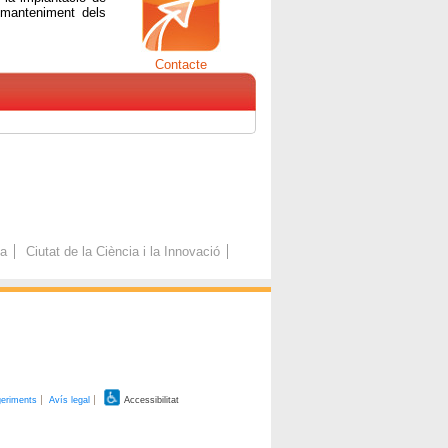
i manteniment dels
Contacte
ca
Ciutat de la Ciència i la Innovació
geriments
Avís legal
Accessibilitat