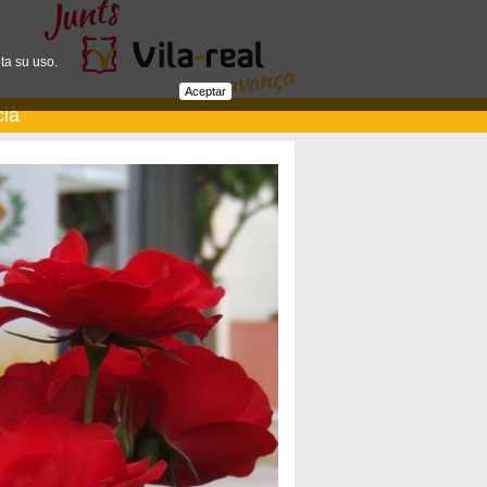
ta su uso.
Aceptar
cià