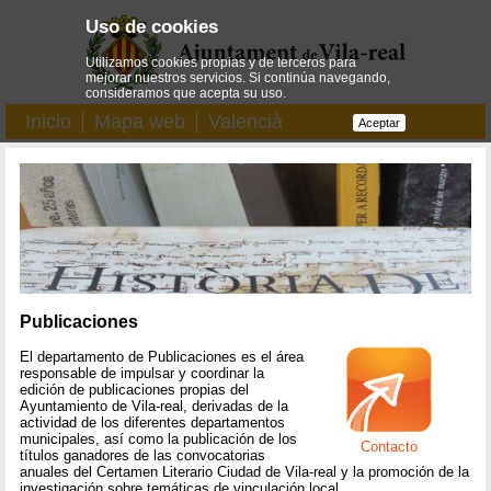
Uso de cookies
Utilizamos cookies propias y de terceros para
mejorar nuestros servicios. Si continúa navegando,
consideramos que acepta su uso.
Inicio
Mapa web
Valencià
Aceptar
Publicaciones
El departamento de Publicaciones es el área
responsable de impulsar y coordinar la
edición de publicaciones propias del
Ayuntamiento de Vila-real, derivadas de la
actividad de los diferentes departamentos
municipales, así como la publicación de los
Contacto
títulos ganadores de las convocatorias
anuales del Certamen Literario Ciudad de Vila-real y la promoción de la
investigación sobre temáticas de vinculación local.