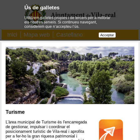
Ús de galletes
Utilitzem galletes pròpies i de tercers per a millorar
els nostres serveis. Si continueu navegant,
considerem que n’accepteu l’ús.
Inici
Mapa web
Castellano
Acceptar
Turisme
L'àrea municipal de Turisme és l'encarregada
de gestionar, impulsar i coordinar el
posicionament turístic de Vila-real i aprofita
per a fer-ho la gran riquesa patrimonial i