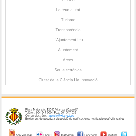
La teua ciutat
Turisme
Transparència
L'Ajuntament i tu
Ajuntament
Àrees
Seu electrònica
Ciutat de la Ciència i la Innovació
Plaça Major s/n. 12540 Vila-real (Castelló)
Telèfon: 964 547 000 | Fax: 964 547 032
Correu electrònic:
atencio@vila-real.es
Enviament de posada a disposició de notificacions: notificaciones@vila-real.es
App Vila-real
Flickr
Instagram
Facebook
Youtube