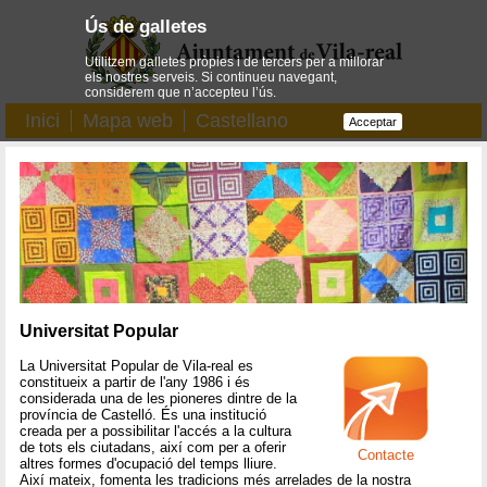
Ús de galletes
Utilitzem galletes pròpies i de tercers per a millorar
els nostres serveis. Si continueu navegant,
considerem que n’accepteu l’ús.
Inici
Mapa web
Castellano
Acceptar
Universitat Popular
La Universitat Popular de Vila-real es
constitueix a partir de l'any 1986 i és
considerada una de les pioneres dintre de la
província de Castelló. És una institució
creada per a possibilitar l'accés a la cultura
de tots els ciutadans, així com per a oferir
Contacte
altres formes d'ocupació del temps lliure.
Així mateix, fomenta les tradicions més arrelades de la nostra