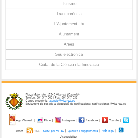
Turisme
Transparència
L'Ajuntament i tu
Ajuntament
Àrees
Seu electrònica
Ciutat de la Ciència i la Innovació
Plaça Major s/n. 12540 Vila-real (Castelló)
Telèfon: 964 547 000 | Fax: 964 547 032
Correu electrònic:
atencio@vila-real.es
Enviament de posada a disposició de notificacions: notificaciones@vila-real.es
App Vila-real
Flickr
Instagram
Facebook
Youtube
Twitter
RSS
Subv. pel MITIC
Queixes i suggeriments
Avís legal
Accessibilitat