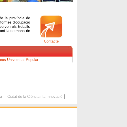
de la província de
s formes d'ocupació
erven els treballs
urant la setmana de
Contacte
eos Universitat Popular
ca
Ciutat de la Ciència i la Innovació