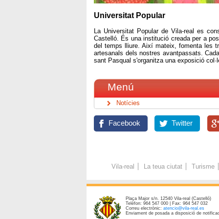
Universitat Popular
La Universitat Popular de Vila-real es con
Castelló. És una institució creada per a poss
del temps lliure. Així mateix, fomenta les 
artesanals dels nostres avantpassats. Cada 
sant Pasqual s'organitza una exposició col·l
Menú
Notícies
Facebook
Twitter
Vila-real
La teua ciutat
Turisme
Plaça Major s/n. 12540 Vila-real (Castelló)
Telèfon: 964 547 000 | Fax: 964 547 032
Correu electrònic:
atencio@vila-real.es
Enviament de posada a disposició de notificac