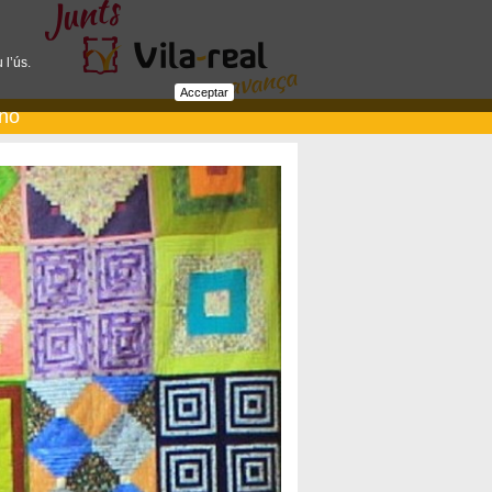
 l’ús.
Acceptar
ano