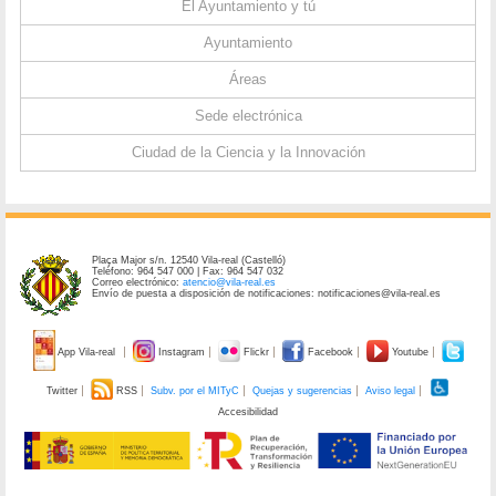
El Ayuntamiento y tú
Ayuntamiento
Áreas
Sede electrónica
Ciudad de la Ciencia y la Innovación
Plaça Major s/n. 12540 Vila-real (Castelló)
Teléfono: 964 547 000 | Fax: 964 547 032
Correo electrónico:
atencio@vila-real.es
Envío de puesta a disposición de notificaciones: notificaciones@vila-real.es
App Vila-real
Instagram
Flickr
Facebook
Youtube
Twitter
RSS
Subv. por el MITyC
Quejas y sugerencias
Aviso legal
Accesibilidad