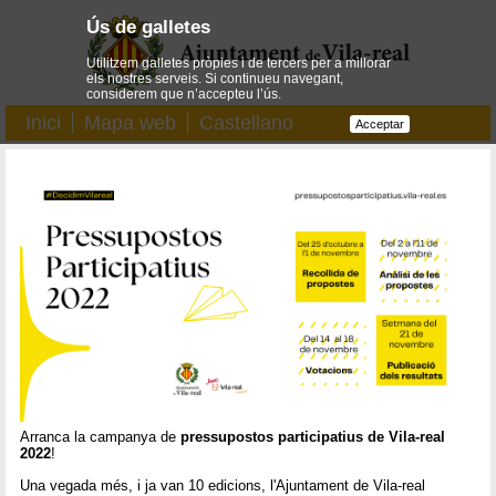
Ús de galletes
Utilitzem galletes pròpies i de tercers per a millorar
els nostres serveis. Si continueu navegant,
considerem que n’accepteu l’ús.
Inici
Mapa web
Castellano
Acceptar
Arranca la campanya de
pressupostos participatius de Vila-real
2022
!
Una vegada més, i ja van 10 edicions, l'Ajuntament de Vila-real