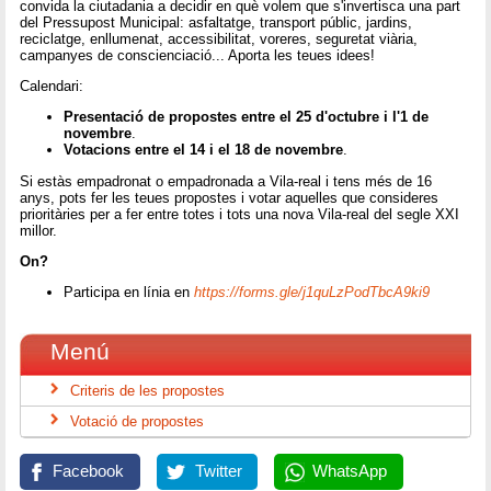
convida la ciutadania a decidir en què volem que s'invertisca una part
del Pressupost Municipal: asfaltatge, transport públic, jardins,
reciclatge, enllumenat, accessibilitat, voreres, seguretat viària,
campanyes de conscienciació... Aporta les teues idees!
Calendari:
Presentació de propostes entre el 25 d'octubre i l'1 de
novembre
.
Votacions entre el 14 i el 18 de novembre
.
Si estàs empadronat o empadronada a Vila-real i tens més de 16
anys, pots fer les teues propostes i votar aquelles que consideres
prioritàries per a fer entre totes i tots una nova Vila-real del segle XXI
millor.
On?
Participa en línia en
https://forms.gle/j1quLzPodTbcA9ki9
Menú
Criteris de les propostes
Votació de propostes
Facebook
Twitter
WhatsApp