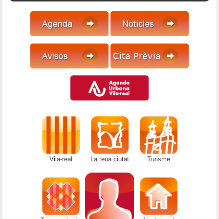
Vila-real
La teua ciutat
Turisme