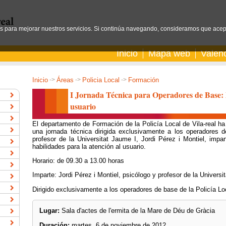
os para mejorar nuestros servicios. Si continúa navegando, consideramos que acep
Inicio
Mapa web
Valen
Inicio
->
Áreas
->
Policia Local
->
Formación
I Jornada Técnica para Operadores de Base: h
usuario
El departamento de Formación de la Policía Local de Vila-real h
una jornada técnica dirigida exclusivamente a los operadores d
profesor de la Universitat Jaume I, Jordi Pérez i Montiel, impar
habilidades para la atención al usuario.
Horario: de 09.30 a 13.00 horas
Imparte: Jordi Pérez i Montiel, psicólogo y profesor de la Universi
Dirigido exclusivamente a los operadores de base de la Policía Loc
Lugar:
Sala d'actes de l'ermita de la Mare de Déu de Gràcia
Duración:
martes, 6 de noviembre de 2012.