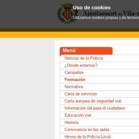
Uso de cookies
Utilizamos cookies propias y de tercer
Menú
Noticias de la Policía
¿Dónde estamos?
Campañas
Formación
Normativa
Carta de servicios
Carta europea de seguridad vial
Información útil para el ciudadano
Educación vial
Historia
Convivencia en las aulas
Himno de la Policía Local