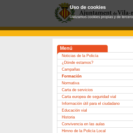
Uso de cookies
Utilizamos cookies propias y de tercer
Menú
Noticias de la Policía
¿Dónde estamos?
Campañas
Formación
Normativa
Carta de servicios
Carta europea de seguridad vial
Información útil para el ciudadano
Educación vial
Historia
Convivencia en las aulas
Himno de la Policía Local