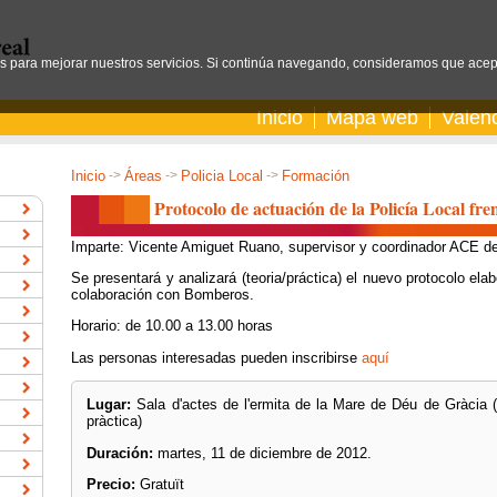
os para mejorar nuestros servicios. Si continúa navegando, consideramos que acep
Inicio
Mapa web
Valen
Inicio
->
Áreas
->
Policia Local
->
Formación
Protocolo de actuación de la Policía Local fr
Imparte: Vicente Amiguet Ruano, supervisor y coordinador ACE d
Se presentará y analizará (teoria/práctica) el nuevo protocolo e
colaboración con Bomberos.
Horario: de 10.00 a 13.00 horas
Las personas interesadas pueden inscribirse
aquí
Lugar:
Sala d'actes de l'ermita de la Mare de Déu de Gràcia (pa
pràctica)
Duración:
martes, 11 de diciembre de 2012.
Precio:
Gratuït