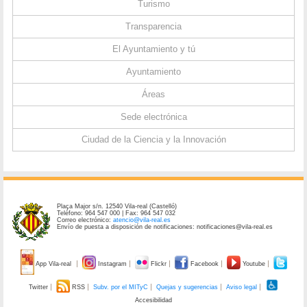
Turismo
Transparencia
El Ayuntamiento y tú
Ayuntamiento
Áreas
Sede electrónica
Ciudad de la Ciencia y la Innovación
Plaça Major s/n. 12540 Vila-real (Castelló)
Teléfono: 964 547 000 | Fax: 964 547 032
Correo electrónico:
atencio@vila-real.es
Envío de puesta a disposición de notificaciones: notificaciones@vila-real.es
App Vila-real
Instagram
Flickr
Facebook
Youtube
Twitter
RSS
Subv. por el MITyC
Quejas y sugerencias
Aviso legal
Accesibilidad