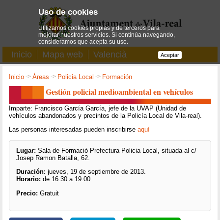
Uso de cookies
Utilizamos cookies propias y de terceros para
mejorar nuestros servicios. Si continúa navegando,
consideramos que acepta su uso.
Inicio
Mapa web
Valencià
Aceptar
Inicio
->
Áreas
->
Policia Local
->
Formación
Gestión policial medioambiental en vehículos
Imparte: Francisco García García, jefe de la UVAP (Unidad de
vehículos abandonados y precintos de la Policía Local de Vila-real).
Las personas interesadas pueden inscribirse
aquí
Lugar:
Sala de Formació Prefectura Policia Local, situada al c/
Josep Ramon Batalla, 62.
Duración:
jueves, 19 de septiembre de 2013.
Horario:
de 16:30 a 19:00
Precio:
Gratuit