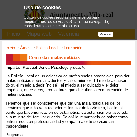
Uso de cookies
Utilizamos cookies propias y de terceros para
mejorar nuestros servicios. Si continúa navegando,
consideramos que acepta su uso.
Inicio
Mapa web
Valencià
Aceptar
Inicio
->
Áreas
->
Policia Local
->
Formación
Como dar malas noticias
Imparte: Pascual Benet. Psicólogo y
coach
.
La Policía Local es un colectivo de profesionales potenciales para dar
malas noticias sobre accidentes y fallecimientos. El miedo a causar
dolor, el miedo a decir "no sé", el miedo a ser culpado y el dolor
empático, entre otros, son factores que dificultan la comunicación de
malas noticias.
Tenemos que ser conscientes que dar una mala noticia es de los
servicios que más va a recordar el familiar de la víctima, hasta tal
punto que la comunicación de esta noticia va estar siempre asociada
a la muerte del familiar querido. De ahí la importancia de saber como
enfrentarse con profesionalidad y empatía a este servicio tan
trascendente.
Programa: