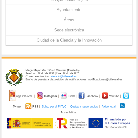
Ayuntamiento
Áreas
Sede electrónica
Ciudad de la Ciencia y la Innovación
Plaça Major s/n. 12540 Vila-real (Castelló)
Teléfono: 964 547 000 | Fax: 964 547 032
Correo electrónico:
atencio@vila-real.es
Envío de puesta a disposición de notificaciones: notificaciones@vila-real.es
App Vila-real
Instagram
Flickr
Facebook
Youtube
Twitter
RSS
Subv. por el MITyC
Quejas y sugerencias
Aviso legal
Accesibilidad