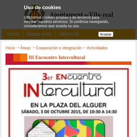
Uso de cookies
Utilizamos cookies propias y de terceros para
mejorar nuestros servicios. Si continúa navegando,
consideramos que acepta su uso.
Inicio
Mapa web
Valencià
Aceptar
Inicio
->
Áreas
->
Cooperación e integración
->
Actividades
III Encuentro Intercultural