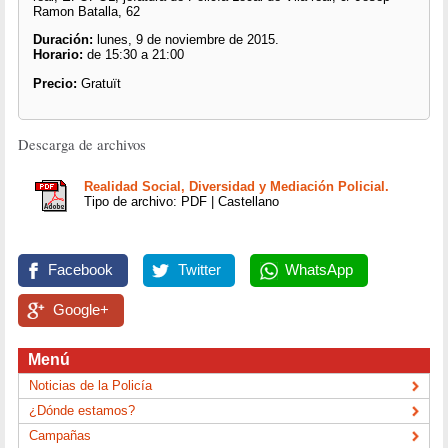
Ramon Batalla, 62
Duración:
lunes, 9 de noviembre de 2015.
Horario:
de 15:30 a 21:00
Precio:
Gratuït
Descarga de archivos
Realidad Social, Diversidad y Mediación Policial.
Tipo de archivo: PDF | Castellano
Facebook
Twitter
WhatsApp
Google+
Menú
Noticias de la Policía
¿Dónde estamos?
Campañas