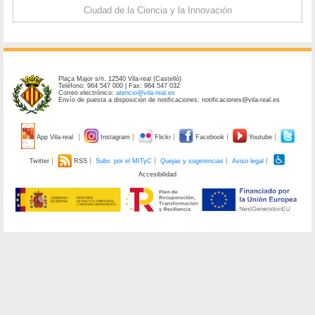
Ciudad de la Ciencia y la Innovación
Plaça Major s/n. 12540 Vila-real (Castelló)
Teléfono: 964 547 000 | Fax: 964 547 032
Correo electrónico:
atencio@vila-real.es
Envío de puesta a disposición de notificaciones: notificaciones@vila-real.es
App Vila-real
Instagram
Flickr
Facebook
Youtube
Twitter
RSS
Subv. por el MITyC
Quejas y sugerencias
Aviso legal
Accesibilidad