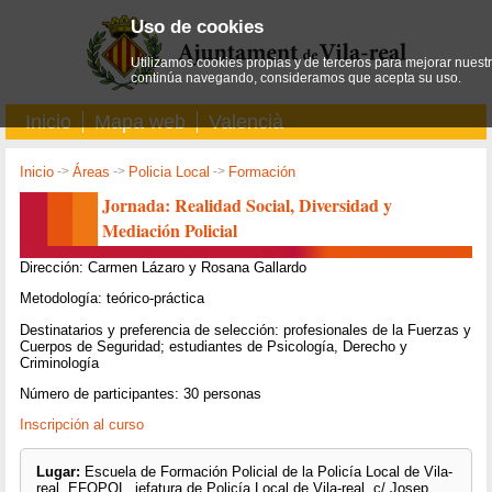
Uso de cookies
Utilizamos cookies propias y de terceros para mejorar nuestro
continúa navegando, consideramos que acepta su uso.
Inicio
Mapa web
Valencià
Inicio
->
Áreas
->
Policia Local
->
Formación
Jornada: Realidad Social, Diversidad y
Mediación Policial
Dirección: Carmen Lázaro y Rosana Gallardo
Metodología: teórico-práctica
Destinatarios y preferencia de selección: profesionales de la Fuerzas y
Cuerpos de Seguridad; estudiantes de Psicología, Derecho y
Criminología
Número de participantes: 30 personas
Inscripción al curso
Lugar:
Escuela de Formación Policial de la Policía Local de Vila-
real, EFOPOL, jefatura de Policía Local de Vila-real, c/ Josep