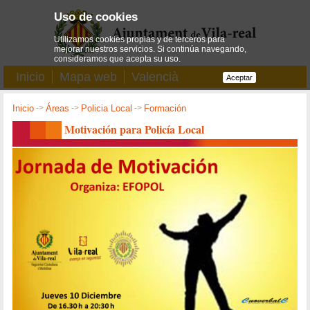
Uso de cookies
Utilizamos cookies propias y de terceros para
mejorar nuestros servicios. Si continúa navegando,
consideramos que acepta su uso.
Inicio
Mapa web
Valencià
Aceptar
Inicio
->
Áreas
->
Policia Local
->
Formación
Motivación para Policía Local