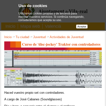
Uso de cookies
Utilizamos cookies propias y de terceros para
mejorar nuestros servicios. Si continúa navegando,
consideramos que acepta su uso.
Inicio
Mapa web
Valencià
Aceptar
Inicio
->
Tu ciudad
->
Juventud
->
Actividades de Juventud
Curso de 'disc-jockey' Traktor con controladores
Haced vuestro propio set con controladores.
A cargo de José Cabanes (Soundglasses)