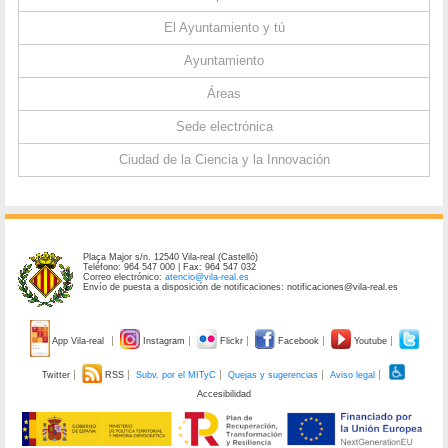
El Ayuntamiento y tú
Ayuntamiento
Áreas
Sede electrónica
Ciudad de la Ciencia y la Innovación
Plaça Major s/n. 12540 Vila-real (Castelló)
Teléfono: 964 547 000 | Fax: 964 547 032
Correo electrónico:
atencio@vila-real.es
Envío de puesta a disposición de notificaciones: notificaciones@vila-real.es
App Vila-real
Instagram
Flickr
Facebook
Youtube
Twitter
RSS
Subv. por el MITyC
Quejas y sugerencias
Aviso legal
Accesibilidad