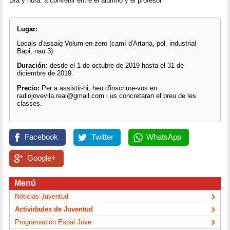
Día y hora: a convenir entre el alumno y el profesor
Lugar:
Locals d'assaig Volum-en-zero (camí d'Artana, pol. industrial
Bapi, nau 3)
Duración:
desde el 1 de octubre de 2019 hasta el 31 de
diciembre de 2019.
Precio:
Per a assistir-hi, heu d'inscriure-vos en
radiojovevila.real@gmail.com i us concretaran el preu de les
classes.
Facebook
Twitter
WhatsApp
Google+
Menú
Noticias Juventud
Actividades de Juventud
Programación Espai Jove