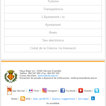
Turisme
Transparència
L'Ajuntament i tu
Ajuntament
Àrees
Seu electrònica
Ciutat de la Ciència i la Innovació
Plaça Major s/n. 12540 Vila-real (Castelló)
Telèfon: 964 547 000 | Fax: 964 547 032
Correu electrònic:
atencio@vila-real.es
Enviament de posada a disposició de notificacions: notificaciones@vila-real.es
App Vila-real
Flickr
Instagram
Facebook
Youtube
Twitter
RSS
Subv. pel MITIC
Queixes i suggeriments
Avís legal
Accessibilitat