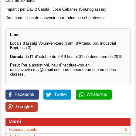
Curs de 20 hores
Impartit per David Catalá i José Cabanes (Soundglasses)
Dia i hora: s'han de convenir entre l'alumne i el professor.
Lloc:
Locals d'assaig Volum-en-zero (camí d'Artana, pol. industrial
Bapi, nau 3)
Durada
de l'1 d'octubre de 2019 fins al 31 de desembre de 2019.
Preu:
Per a assistir-hi, heu d'inscriure-vos en
radiojovevila.real@gmail.com i us concretaran el preu de les
classes.
Facebook
Twitter
WhatsApp
Google+
Menú
Notícies joventut