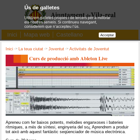
Ús de galletes
Utilitzem galletes pròpies i de tercers per a millorar
els nostres serveis. Si continueu navegant,
considerem que n’accepteu l’ús.
Inici
Mapa web
Castellano
Acceptar
Inici
->
La teua ciutat
->
Joventut
->
Activitats de Joventut
Curs de producció amb Ableton Live
Apreneu com fer baixos potents, melodies enganxoses i bateries
rítmiques, a més de síntesi, enginyeria del so¿ Aprendrem a produir
tot això amb aquest fantàstic seqüenciador de música electrònica.