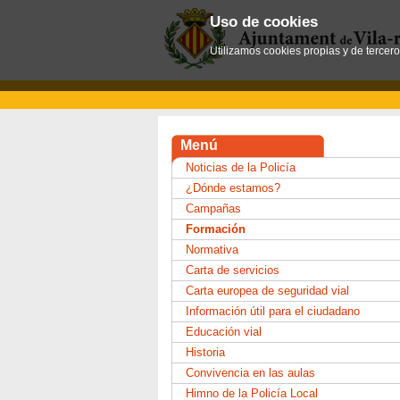
Uso de cookies
Utilizamos cookies propias y de tercer
Menú
Noticias de la Policía
¿Dónde estamos?
Campañas
Formación
Normativa
Carta de servicios
Carta europea de seguridad vial
Información útil para el ciudadano
Educación vial
Historia
Convivencia en las aulas
Himno de la Policía Local