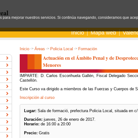
os para mejorar nuestros servicios. Si continúa navegando, consideramos que acep
Inicio
Mapa web
Valen
Inicio
->
Áreas
->
Policia Local
->
Formación
Actuación en el Ámbito Penal y de Desprotecci
Menores
IMPARTE: D. Carlos Escorihuela Gallén, Fiscal Delegado Secció
Castellón.
Este Curso va dirigido a miembros de las Fuerzas y Cuerpos de S
Inscripción al curso
Lugar:
Sala de formació, prefectura Policia Local, situada en 
Duración:
jueves, 26 de enero de 2017.
Horario:
de 16:00 a 20:00
Precio:
Gratis