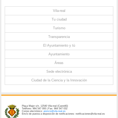
Vila-real
Tu ciudad
Turismo
Transparencia
El Ayuntamiento y tú
Ayuntamiento
Áreas
Sede electrónica
Ciudad de la Ciencia y la Innovación
Plaça Major s/n. 12540 Vila-real (Castelló)
Teléfono: 964 547 000 | Fax: 964 547 032
Correo electrónico:
atencio@vila-real.es
Envío de puesta a disposición de notificaciones: notificaciones@vila-real.es