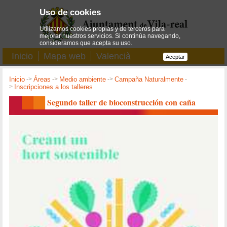
Uso de cookies
Utilizamos cookies propias y de terceros para
mejorar nuestros servicios. Si continúa navegando,
consideramos que acepta su uso.
Inicio
Mapa web
Valencià
Aceptar
Inicio
->
Áreas
->
Medio ambiente
->
Campaña Naturalmente
-
>
Inscripciones a los talleres
Segundo taller de bioconstrucción con caña