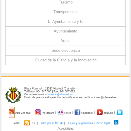
Turismo
Transparencia
El Ayuntamiento y tú
Ayuntamiento
Áreas
Sede electrónica
Ciudad de la Ciencia y la Innovación
Plaça Major s/n. 12540 Vila-real (Castelló)
Teléfono: 964 547 000 | Fax: 964 547 032
Correo electrónico:
atencio@vila-real.es
Envío de puesta a disposición de notificaciones: notificaciones@vila-real.es
App Vila-real
Instagram
Flickr
Facebook
Youtube
Twitter
RSS
Subv. por el MITyC
Quejas y sugerencias
Aviso legal
Accesibilidad