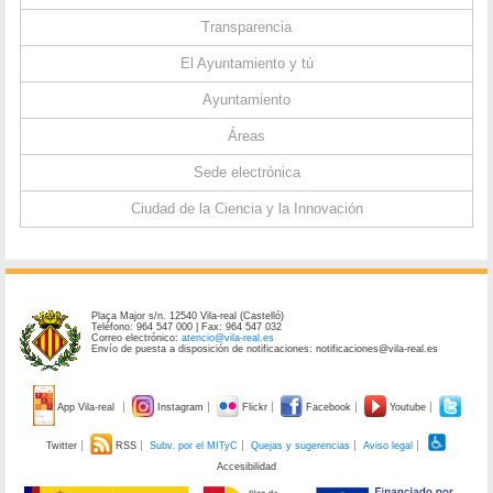
Transparencia
El Ayuntamiento y tú
Ayuntamiento
Áreas
Sede electrónica
Ciudad de la Ciencia y la Innovación
Plaça Major s/n. 12540 Vila-real (Castelló)
Teléfono: 964 547 000 | Fax: 964 547 032
Correo electrónico:
atencio@vila-real.es
Envío de puesta a disposición de notificaciones: notificaciones@vila-real.es
App Vila-real
Instagram
Flickr
Facebook
Youtube
Twitter
RSS
Subv. por el MITyC
Quejas y sugerencias
Aviso legal
Accesibilidad