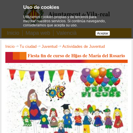
Uso de cookies
Utilizamos cookies propias y de terceros para
mejorar nuestros servicios. Si continúa navegando,
consideramos que acepta su uso.
Inicio
Mapa web
Valencià
Aceptar
Inicio
->
Tu ciudad
->
Juventud
->
Actividades de Juventud
Fiesta fin de curso de Hijas de María del Rosario