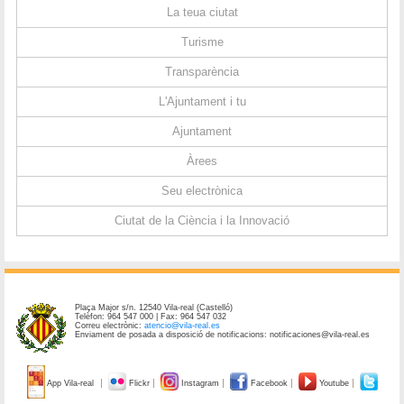
La teua ciutat
Turisme
Transparència
L'Ajuntament i tu
Ajuntament
Àrees
Seu electrònica
Ciutat de la Ciència i la Innovació
Plaça Major s/n. 12540 Vila-real (Castelló)
Telèfon: 964 547 000 | Fax: 964 547 032
Correu electrònic:
atencio@vila-real.es
Enviament de posada a disposició de notificacions: notificaciones@vila-real.es
App Vila-real
Flickr
Instagram
Facebook
Youtube