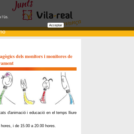
 l’ús.
Acceptar
ano
agògics dels monitors i monitores de
nyament
tats d'animació i educació en el temps lliure
0 hores, i de 15.00 a 20.00 hores.