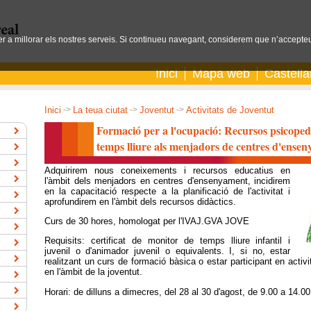
per a millorar els nostres serveis. Si continueu navegant, considerem que n’accepteu
Inici
Mapa web
Castell
Inici
->
La teua ciutat
->
Joventut
->
Activitats de Joventut
Formació per a l'ocupació: Recursos psicoped
temps lliure als menjadors de centres d'ense
Adquirirem nous coneixements i recursos educatius en
l'àmbit dels menjadors en centres d'ensenyament, incidirem
en la capacitació respecte a la planificació de l'activitat i
aprofundirem en l'àmbit dels recursos didàctics.
Curs de 30 hores, homologat per l'IVAJ.GVA JOVE
Requisits: certificat de monitor de temps lliure infantil i
juvenil o d'animador juvenil o equivalents. I, si no, estar
realitzant un curs de formació bàsica o estar participant en activi
en l'àmbit de la joventut.
Horari: de dilluns a dimecres, del 28 al 30 d'agost, de 9.00 a 14.0