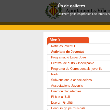
Ús de galletes
Utilitzem galletes pròpies i de tercers 
Menú
Notícies joventut
Activitats de Joventut
Programació Espai Jove
Festival de curts Cineculpable
Programa de Corresponsals juvenils
Ràdio
Subvencions a associacions
Associacions Juvenils
Directori d'acadèmies
El bus a l'UJI
Esprai - Graffiti
Concurs grups musicals