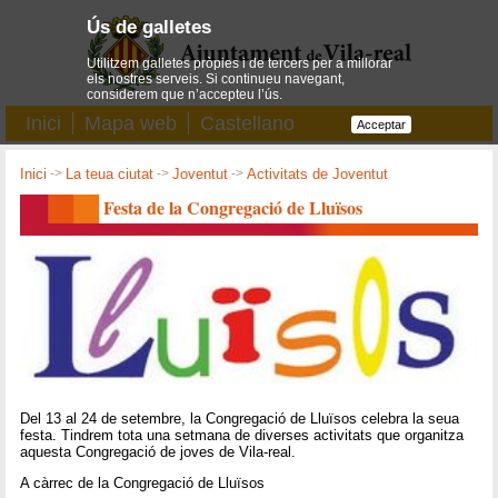
Ús de galletes
Utilitzem galletes pròpies i de tercers per a millorar
els nostres serveis. Si continueu navegant,
considerem que n’accepteu l’ús.
Inici
Mapa web
Castellano
Acceptar
Inici
->
La teua ciutat
->
Joventut
->
Activitats de Joventut
Festa de la Congregació de Lluïsos
Del 13 al 24 de setembre, la Congregació de Lluïsos celebra la seua
festa. Tindrem tota una setmana de diverses activitats que organitza
aquesta Congregació de joves de Vila-real.
A càrrec de la Congregació de Lluïsos