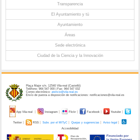
Transparencia
El Ayuntamiento y tú
Ayuntamiento
Áreas
Sede electrónica
Ciudad de la Ciencia y la Innovación
Plaça Major s/n. 12540 Vila-real (Castelló)
Teléfono: 964 547 000 | Fax: 964 547 032
Correo electrónico:
atencio@vila-real.es
Envío de puesta a disposición de notificaciones: notificaciones@vila-real.es
App Vila-real
Instagram
Flickr
Facebook
Youtube
Twitter
RSS
Subv. por el MITyC
Quejas y sugerencias
Aviso legal
Accesibilidad