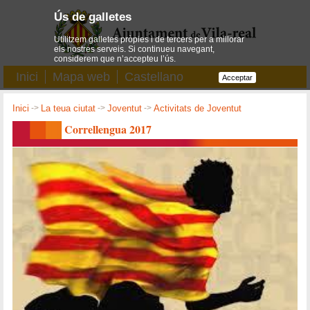
Ús de galletes
Utilitzem galletes pròpies i de tercers per a millorar
els nostres serveis. Si continueu navegant,
considerem que n’accepteu l’ús.
Inici
Mapa web
Castellano
Acceptar
Inici
->
La teua ciutat
->
Joventut
->
Activitats de Joventut
Correllengua 2017