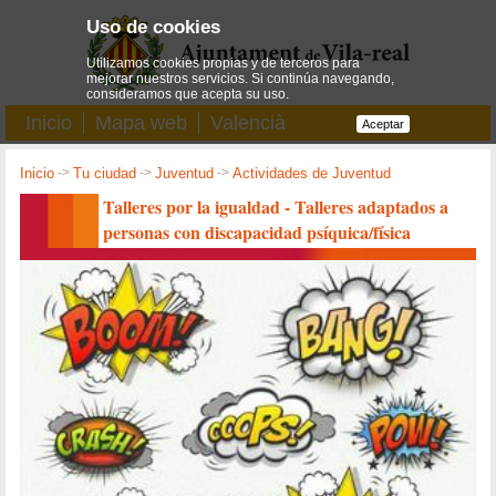
Uso de cookies
Utilizamos cookies propias y de terceros para
mejorar nuestros servicios. Si continúa navegando,
consideramos que acepta su uso.
Inicio
Mapa web
Valencià
Aceptar
Inicio
->
Tu ciudad
->
Juventud
->
Actividades de Juventud
Talleres por la igualdad - Talleres adaptados a
personas con discapacidad psíquica/física