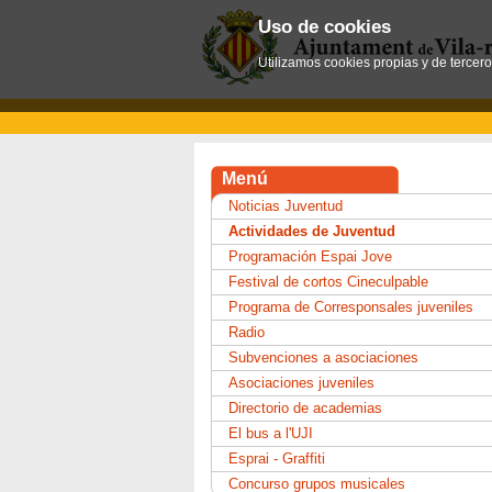
Uso de cookies
Utilizamos cookies propias y de tercer
Menú
Noticias Juventud
Actividades de Juventud
Programación Espai Jove
Festival de cortos Cineculpable
Programa de Corresponsales juveniles
Radio
Subvenciones a asociaciones
Asociaciones juveniles
Directorio de academias
El bus a l'UJI
Esprai - Graffiti
Concurso grupos musicales