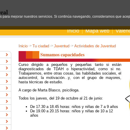
os para mejorar nuestros servicios. Si continúa navegando, consideramos que acep
Inicio
Mapa web
Valen
Inicio
->
Tu ciudad
->
Juventud
->
Actividades de Juventud
Sumamos capacidades
Curso dirigido a pequeños y pequeñas tanto si están
diagnosticados de TDAH o hiperactividad, como si no.
Trabajaremos, entre otras cosas, las habilidades sociales, el
autocontrol, la motivación...y, con el grupo de mayores,
hasta técnicas de estudio.
A cargo de Marta Blasco, psicóloga.
Todos los jueves, del 19 de octubre al 21 de junio:
De 17.30 a 18.45 horas: niños y niñas de 7 a 9 años
De 19.00 a 20.15 horas: niños y niñas de 10 a 12
años