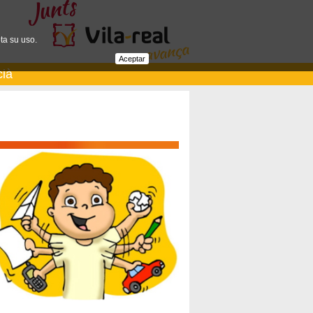
ta su uso.
Aceptar
cià