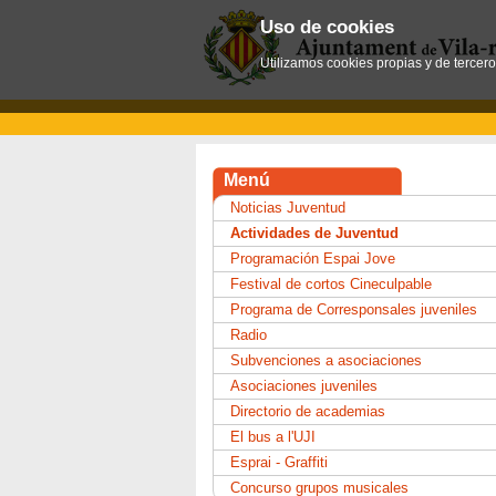
Uso de cookies
Utilizamos cookies propias y de tercer
Menú
Noticias Juventud
Actividades de Juventud
Programación Espai Jove
Festival de cortos Cineculpable
Programa de Corresponsales juveniles
Radio
Subvenciones a asociaciones
Asociaciones juveniles
Directorio de academias
El bus a l'UJI
Esprai - Graffiti
Concurso grupos musicales