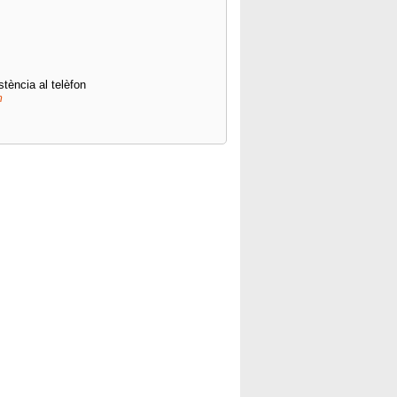
stència al telèfon
m