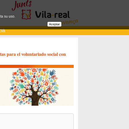
ta su uso.
Aceptar
cià
as para el voluntariado social con