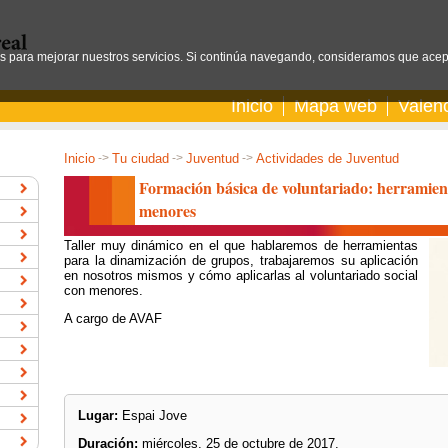
os para mejorar nuestros servicios. Si continúa navegando, consideramos que acep
Inicio
Mapa web
Valen
Inicio
->
Tu ciudad
->
Juventud
->
Actividades de Juventud
Formación básica de voluntariado: herramient
menores
Taller muy dinámico en el que hablaremos de herramientas
para la dinamización de grupos, trabajaremos su aplicación
en nosotros mismos y cómo aplicarlas al voluntariado social
con menores.
A cargo de AVAF
Lugar:
Espai Jove
Duración:
miércoles, 25 de octubre de 2017.