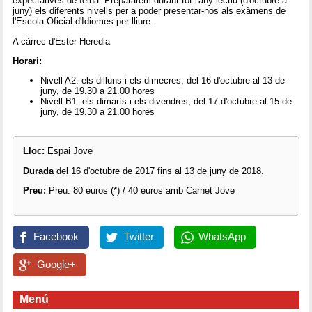
expectatives de feina. Prepararem durant tot l'any lectiu (d'octubre a
juny) els diferents nivells per a poder presentar-nos als exàmens de
l'Escola Oficial d'Idiomes per lliure.
A càrrec d'Ester Heredia
Horari:
Nivell A2: els dilluns i els dimecres, del 16 d'octubre al 13 de
juny, de 19.30 a 21.00 hores
Nivell B1: els dimarts i els divendres, del 17 d'octubre al 15 de
juny, de 19.30 a 21.00 hores
Lloc:
Espai Jove
Durada
del 16 d'octubre de 2017 fins al 13 de juny de 2018.
Preu:
Preu: 80 euros (*) / 40 euros amb Carnet Jove
Facebook
Twitter
WhatsApp
Google+
Menú