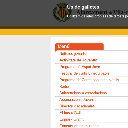
Ús de galletes
Utilitzem galletes pròpies i de tercers 
Menú
Notícies joventut
Activitats de Joventut
Programació Espai Jove
Festival de curts Cineculpable
Programa de Corresponsals juvenils
Ràdio
Subvencions a associacions
Associacions Juvenils
Directori d'acadèmies
El bus a l'UJI
Esprai - Graffiti
Concurs grups musicals