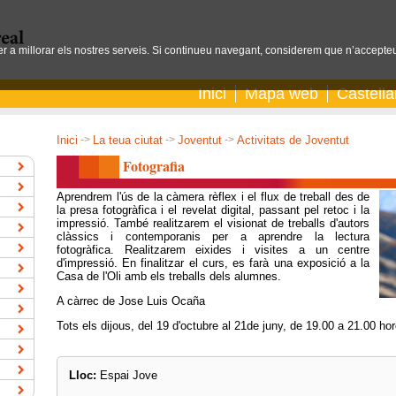
per a millorar els nostres serveis. Si continueu navegant, considerem que n’accepteu
Inici
Mapa web
Castell
Inici
->
La teua ciutat
->
Joventut
->
Activitats de Joventut
Fotografia
Aprendrem l'ús de la càmera rèflex i el flux de treball des de
la presa fotogràfica i el revelat digital, passant pel retoc i la
impressió. També realitzarem el visionat de treballs d'autors
clàssics i contemporanis per a aprendre la lectura
fotogràfica. Realitzarem eixides i visites a un centre
d'impressió. En finalitzar el curs, es farà una exposició a la
Casa de l'Oli amb els treballs dels alumnes.
A càrrec de Jose Luis Ocaña
Tots els dijous, del 19 d'octubre al 21de juny, de 19.00 a 21.00 ho
Lloc:
Espai Jove