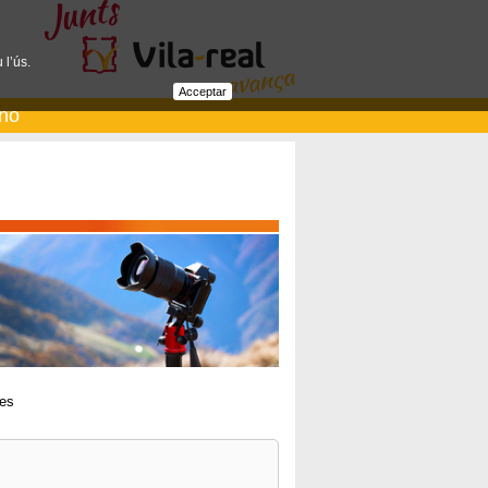
 l’ús.
Acceptar
ano
res