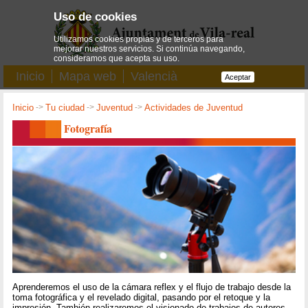
Uso de cookies
Utilizamos cookies propias y de terceros para
mejorar nuestros servicios. Si continúa navegando,
consideramos que acepta su uso.
Inicio
Mapa web
Valencià
Aceptar
Inicio
->
Tu ciudad
->
Juventud
->
Actividades de Juventud
Fotografía
Aprenderemos el uso de la cámara reflex y el flujo de trabajo desde la
toma fotográfica y el revelado digital, pasando por el retoque y la
impresión. También realizaremos el visionado de trabajos de autores