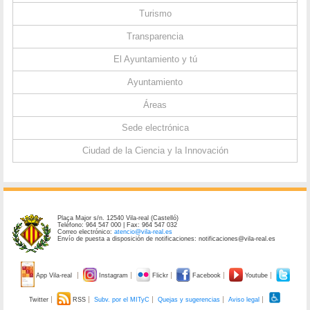
Turismo
Transparencia
El Ayuntamiento y tú
Ayuntamiento
Áreas
Sede electrónica
Ciudad de la Ciencia y la Innovación
Plaça Major s/n. 12540 Vila-real (Castelló)
Teléfono: 964 547 000 | Fax: 964 547 032
Correo electrónico:
atencio@vila-real.es
Envío de puesta a disposición de notificaciones: notificaciones@vila-real.es
App Vila-real
Instagram
Flickr
Facebook
Youtube
Twitter
RSS
Subv. por el MITyC
Quejas y sugerencias
Aviso legal