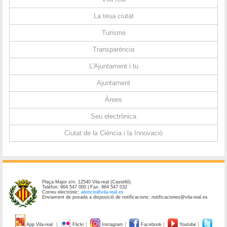
La teua ciutat
Turisme
Transparència
L'Ajuntament i tu
Ajuntament
Àrees
Seu electrònica
Ciutat de la Ciència i la Innovació
Plaça Major s/n. 12540 Vila-real (Castelló)
Telèfon: 964 547 000 | Fax: 964 547 032
Correu electrònic:
atencio@vila-real.es
Enviament de posada a disposició de notificacions: notificaciones@vila-real.es
App Vila-real
Flickr
Instagram
Facebook
Youtube