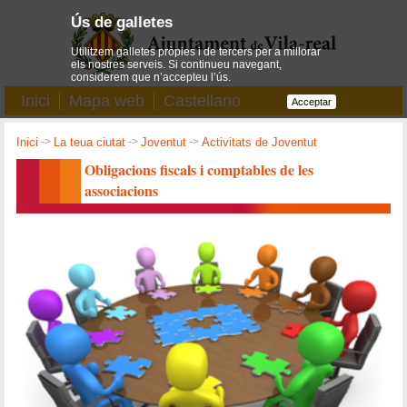
Ús de galletes
Utilitzem galletes pròpies i de tercers per a millorar
els nostres serveis. Si continueu navegant,
considerem que n’accepteu l’ús.
Inici
Mapa web
Castellano
Acceptar
Inici
->
La teua ciutat
->
Joventut
->
Activitats de Joventut
Obligacions fiscals i comptables de les
associacions