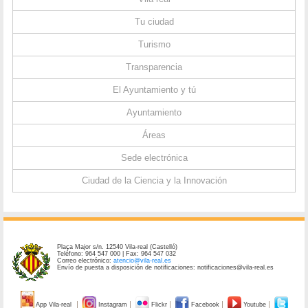
Tu ciudad
Turismo
Transparencia
El Ayuntamiento y tú
Ayuntamiento
Áreas
Sede electrónica
Ciudad de la Ciencia y la Innovación
Plaça Major s/n. 12540 Vila-real (Castelló)
Teléfono: 964 547 000 | Fax: 964 547 032
Correo electrónico:
atencio@vila-real.es
Envío de puesta a disposición de notificaciones: notificaciones@vila-real.es
App Vila-real
Instagram
Flickr
Facebook
Youtube