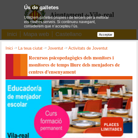
Ús de galletes
Utilitzem galletes pròpies i de tercers per a millorar
els nostres serveis. Si continueu navegant,
considerem que n’accepteu l’ús.
Inici
Mapa web
Castellano
Acceptar
Inici
->
La teua ciutat
->
Joventut
->
Activitats de Joventut
Recursos psicopedagògics dels monitors i
monitores de temps lliure dels menjadors de
centres d'ensenyament