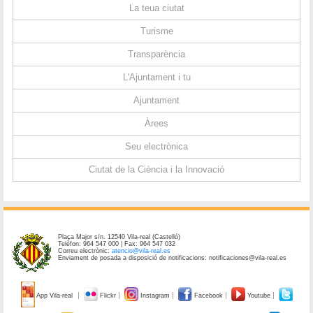
La teua ciutat
Turisme
Transparència
L'Ajuntament i tu
Ajuntament
Àrees
Seu electrònica
Ciutat de la Ciència i la Innovació
Plaça Major s/n. 12540 Vila-real (Castelló)
Telèfon: 964 547 000 | Fax: 964 547 032
Correu electrònic:
atencio@vila-real.es
Enviament de posada a disposició de notificacions: notificaciones@vila-real.es
App Vila-real
Flickr
Instagram
Facebook
Youtube