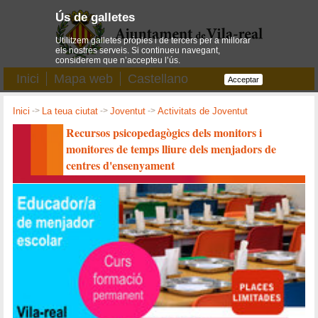
Ús de galletes
Utilitzem galletes pròpies i de tercers per a millorar
els nostres serveis. Si continueu navegant,
considerem que n’accepteu l’ús.
Inici
Mapa web
Castellano
Acceptar
Inici
->
La teua ciutat
->
Joventut
->
Activitats de Joventut
Recursos psicopedagògics dels monitors i
monitores de temps lliure dels menjadors de
centres d'ensenyament