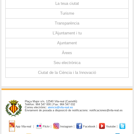
La teua ciutat
Turisme
Transparència
L'Ajuntament i tu
Ajuntament
Àrees
Seu electrònica
Ciutat de la Ciència i la Innovació
Plaça Major s/n. 12540 Vila-real (Castelló)
Telèfon: 964 547 000 | Fax: 964 547 032
Correu electrònic:
atencio@vila-real.es
Enviament de posada a disposició de notificacions: notificaciones@vila-real.es
App Vila-real
Flickr
Instagram
Facebook
Youtube